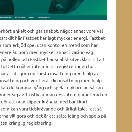
oerhört enkelt och går snabbt, något annat vore väl
särskilt här Fastbet har lagt mycket energi. Fastbet
on som erbjöd spel utan konto, en trend som har
senare år. Som med mycket annat i casino väg i
 på bollen och Fastbet har snabbt utvecklats till att
ch. Detta gäller inte minst i registreringen hos
här är att göra en första insättning med hjälp av
a insättning och verifierat din insättning med hjälp
 kan du komma igång och spela. enklare än så kan
vänder sig av Trustly är man dessutom garanterad en
 gör att man slipper krångla med bankkort,
som kan vara tidskrävande och ärligt talat rätt så
rna vill göra och det är att sätta igång och spela på
utan krånglig registrering.