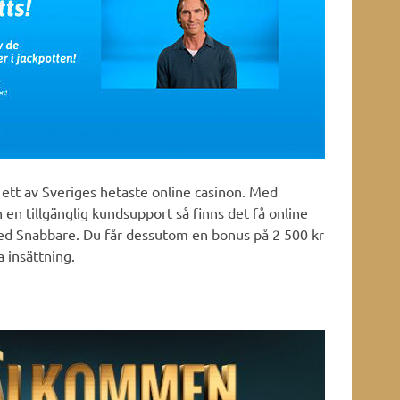
bli ett av Sveriges hetaste online casinon. Med
 en tillgänglig kundsupport så finns det få online
ed Snabbare. Du får dessutom en bonus på 2 500 kr
 insättning.