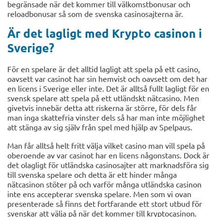
begränsade när det kommer till välkomstbonusar och
reloadbonusar så som de svenska casinosajterna är.
Är det lagligt med Krypto casinon i
Sverige?
För en spelare är det alltid lagligt att spela på ett casino,
oavsett var casinot har sin hemvist och oavsett om det har
en licens i Sverige eller inte. Det är alltså fullt lagligt för en
svensk spelare att spela på ett utländskt nätcasino. Men
givetvis innebär detta att riskerna är större, för dels får
man inga skattefria vinster dels så har man inte möjlighet
att stänga av sig själv från spel med hjälp av Spelpaus.
Man får alltså helt fritt välja vilket casino man vill spela på
oberoende av var casinot har en licens någonstans. Dock är
det olagligt för utländska casinosajter att marknadsföra sig
till svenska spelare och detta är ett hinder många
nätcasinon stöter på och varför många utländska casinon
inte ens accepterar svenska spelare. Men som vi ovan
presenterade så finns det fortfarande ett stort utbud för
svenskar att välja på när det kommer till kryptocasinon.