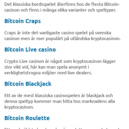
Det klassiska bordsspelet återfinns hos de flesta Bitcoin-
casinon och finns i många olika varianter och speltyper.
Bitcoin Craps
Craps är inte det vanligaste casino spelet på svenska
casinon men är mer populärt på utländska kryptocasinon.
Bitcoin Live casino
Crypto Live casinon är något som kryptocasinon lägger
stor vikt vid, här kan man spela anonymt i
verklighetstrogna miljöer med live dealers.
Bitcoin Blackjack
Ett av de mest klassiska casinospelen är blackjack och
denna speltyp kommer man hitta hos marknadens alla
kryptocasinon.
Bitcoin Roulette