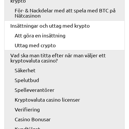
krypto
För- & Nackdelar med att spela med BTC på
Nätcasinon
Insättningar och uttag med krypto
Att göra en insättning
Uttag med crypto
Vad ska man titta efter när man väljer ett
kryptovaluta casino?
Säkerhet
Spelutbud
Spelleverantörer
Kryptovaluta casino licenser
Verifiering
Casino Bonusar
Kundtjänst