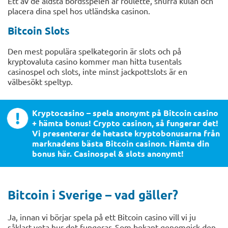
Ett av de äldsta bordsspelen är roulette, snurra kulan och
placera dina spel hos utländska casinon.
Bitcoin Slots
Den mest populära spelkategorin är slots och på
kryptovaluta casino kommer man hitta tusentals
casinospel och slots, inte minst jackpottslots är en
välbesökt speltyp.
Kryptocasino – spela anonymt på Bitcoin casino
+ hämta bonus! Crypto casinon, så fungerar det!
Vi presenterar de hetaste kryptobonusarna från
marknadens bästa Bitcoin casinon. Hämta din
bonus här. Casinospel & slots anonymt!
Bitcoin i Sverige – vad gäller?
Ja, innan vi börjar spela på ett Bitcoin casino vill vi ju
såklart veta hur det fungerar. Som bekant genomgick den