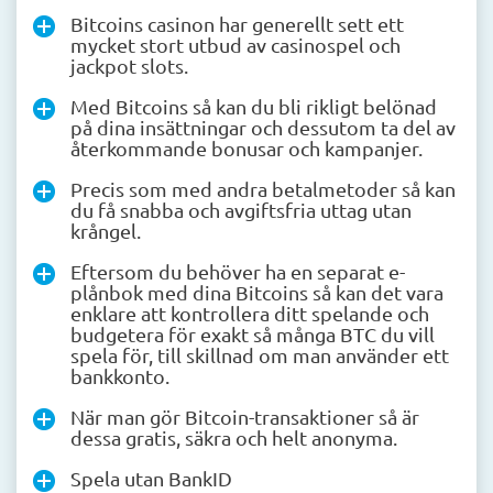
Bitcoins casinon har generellt sett ett
mycket stort utbud av casinospel och
jackpot slots.
Med Bitcoins så kan du bli rikligt belönad
på dina insättningar och dessutom ta del av
återkommande bonusar och kampanjer.
Precis som med andra betalmetoder så kan
du få snabba och avgiftsfria uttag utan
krångel.
Eftersom du behöver ha en separat e-
plånbok med dina Bitcoins så kan det vara
enklare att kontrollera ditt spelande och
budgetera för exakt så många BTC du vill
spela för, till skillnad om man använder ett
bankkonto.
När man gör Bitcoin-transaktioner så är
dessa gratis, säkra och helt anonyma.
Spela utan BankID