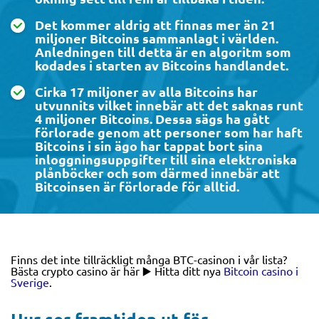
Det kommer aldrig att finnas mer än 21
miljoner Bitcoins sammanlagt i världen.
Anledningen till detta är en algoritm som
kodades i starten av Bitcoins handlandet.
Cirka 17 miljoner av alla Bitcoins har
utvunnits vilket innebär att det saknas runt
4 miljoner Bitcoins. Dessa sägs ha gått
förlorade genom att personer som har haft
Bitcoins i sin ägo har tappat bort sina
inloggningsuppgifter till sina elektroniska
plånböcker och som därmed innebär att
Bitcoinsen är förlorade för alltid.
Finns det inte tillräckligt många BTC-casinon i vår lista?
Bästa crypto casino är här ▶️ Hitta ditt nya
Bitcoin casino i
Sverige
.