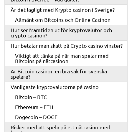
Är det lagligt med Krypto casinon i Sverige?
Allmänt om Bitcoins och Online Casinon
Hur ser framtiden ut för kryptovalutor och
crypto casinon?
Hur betalar man skatt på Crypto casino vinster?
Viktigt att tänka på när man spelar med
Bitcoins på nätcasinon
Är Bitcoin casinon en bra sak för svenska
spelare?
Vanligaste kryptovalutorna på casino
Bitcoin – BTC
Ethereum – ETH
Dogecoin – DOGE
Risker med att spela på ett nätcasino med