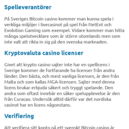
Spelleverantörer
På Sveriges Bitcoin casino kommer man kunna spela i
verkliga miljöjer i livecasinot på spel från NetEnt och
Evolution Gaming som exempel. Vidare kommer man hitta
många spelutvecklare som är större utomlands men som
inte valt att rikta in sig på den svenska marknaden.
Kryptovaluta casino licenser
Givet att krypto casino sajter inte har en spellicens i
Sverige kommer de fortfarande ha licenser från andra
länder. Den bästa, och mest vanliga licensen, är den från
Malta och som kallas MGA-licensen. Sajter med denna
licens brukar erbjuda säkert och tryggt spelande. Den
andra som oftast innebär en säker spelupplevelse är den
från Curacao. Undersök alltid därför var det nordiska
casinot har en licens någonstans.
Verifiering
Att verifiera sitt konto på ett svenskt Bitcoin casino är