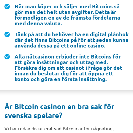
När man köper och säljer med Bitcoins så
gör man det helt utan avgifter. Detta är
förmodligen en av de främsta fördelarna
med denna valuta.
Tänk på att du behöver ha en digital plånbok
där det finns Bitcoins på för att sedan kunna
använda dessa på ett online casino.
Alla nätcasinon erbjuder inte Bitcoins för
att göra insättningar och uttag med.
Försäkra dig om att casinot i fråga gör det
innan du beslutar dig för att öppna ett
konto och göra en första insättning.
Är Bitcoin casinon en bra sak för
svenska spelare?
Vi har redan diskuterat vad Bitcoin är för någonting,